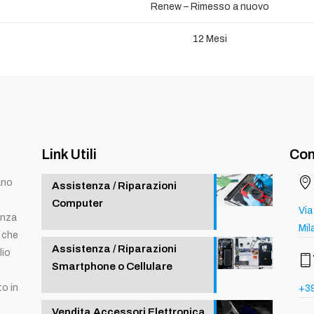
Renew – Rimesso a nuovo
12 Mesi
Link Utili
Con
ano
Assistenza / Riparazioni
Computer
Via
enza
Mil
 che
Assistenza / Riparazioni
lio
Smartphone o Cellulare
to in
+3
Vendita Accessori Elettronica