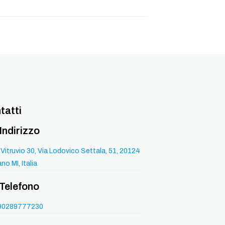
tatti
Indirizzo
 Vitruvio 30, Via Lodovico Settala, 51, 20124
ano MI, Italia
Telefono
90289777230