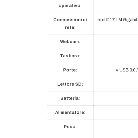
operativo:
Connessioni di
Intel I217-LM Gigabi
rete:
Webcam:
Tastiera:
Porte:
4 USB 3.0 
Lettore SD:
Batteria:
Alimentatore:
Peso: