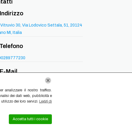
tatti
Indirizzo
 Vitruvio 30, Via Lodovico Settala, 51, 20124
ano MI, Italia
Telefono
90289777230
E-Mail
balpointservice30@gmail.com
 analizzare il nostro traffico.
nalisi dei dati web, pubblicità e
tilizzo dei loro servizi.
Leggi di
Accetta tutti i cookie
tti i diritti riservati.