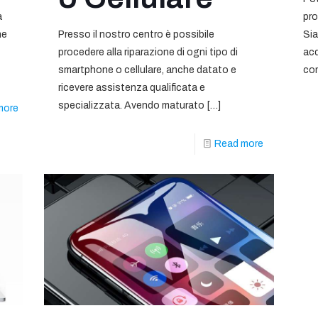
a
pro
he
Presso il nostro centro è possibile
Sia
procedere alla riparazione di ogni tipo di
acq
smartphone o cellulare, anche datato e
co
ricevere assistenza qualificata e
specializzata. Avendo maturato
[…]
more
Read more