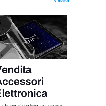
Show all
Vendita
Accessori
lettronica
rai trovare ogni tipologia di accessorio e