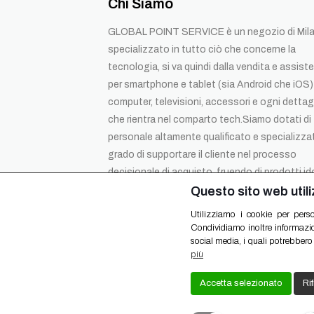
Chi Siamo
GLOBAL POINT SERVICE è un negozio di Mil
specializzato in tutto ciò che concerne la
tecnologia, si va quindi dalla vendita e assist
per smartphone e tablet (sia Android che iOS)
computer, televisioni, accessori e ogni dettag
che rientra nel comparto tech.Siamo dotati di
personale altamente qualificato e specializza
grado di supportare il cliente nel processo
decisionale di acquisto, fruendo di prodotti i
Questo sito web utili
Cookie Policy
|
Privacy Policy
Utilizziamo i cookie per perso
Condividiamo inoltre informazion
social media, i quali potrebbero 
più
Accetta selezionato
Rif
Creato da
Local Web – Agenzia Web Marketin