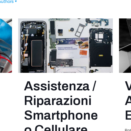
Authors
Assistenza /
Riparazioni
Smartphone
E
o Cellulare
Pot