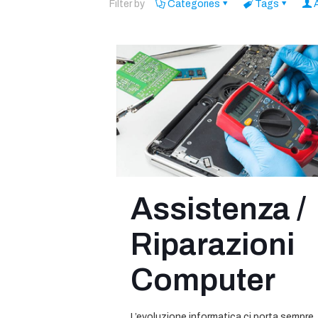
Filter by
Categories
Tags
Assistenza /
Riparazioni
Computer
L’evoluzione informatica ci porta sempre