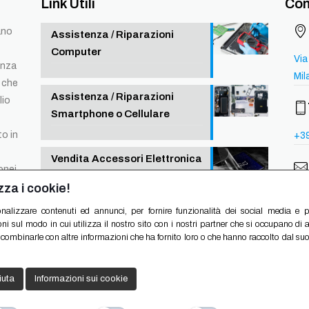
Link Utili
Con
ano
Assistenza / Riparazioni
Computer
Via
enza
Mil
 che
Assistenza / Riparazioni
lio
Smartphone o Cellulare
to in
+3
Vendita Accessori Elettronica
donei…
zza i cookie!
glo
nalizzare contenuti ed annunci, per fornire funzionalità dei social media e per
i sul modo in cui utilizza il nostro sito con i nostri partner che si occupano di a
combinarle con altre informazioni che ha fornito loro o che hanno raccolto dal suo u
iuta
Informazioni sui cookie
g Milano
Copyrights © 2020 Global Point Service - P. IVA 06763010961 | Tu